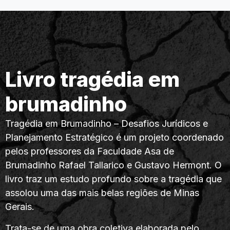
Revista asa-palavra
A revista Asa-Palavra é um periódico acadêmico
publicado pela Faculdade Asa de Brumadinho
desde 2004, com periodicidade semestral, aberto à
comunidade acadêmica interna e externa à
instituição. Durante 15 anos foi publicada em
formato impresso. A partir do segundo semestre de
2019, passou a ser publicada em formato
eletrônico.
CONHEÇA O PROJETO