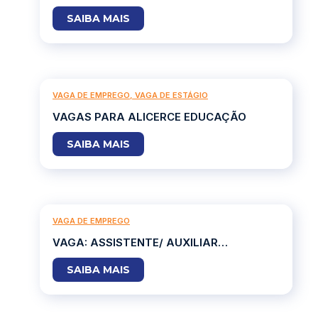
PÚBLICA DE ACADÊMICOS DE
SAIBA MAIS
GRADUAÇÃO EM DIREITO DE
INSTITUIÇÕES DE ENSINO DEVIDAMENTE
CONVENIADAS COM O MUNICÍPIO DE
IGARAPÉ
VAGA DE EMPREGO
,
VAGA DE ESTÁGIO
VAGAS PARA ALICERCE EDUCAÇÃO
SAIBA MAIS
VAGA DE EMPREGO
VAGA: ASSISTENTE/ AUXILIAR
ADMINISTRATIVO – BRUMADINHO
SAIBA MAIS